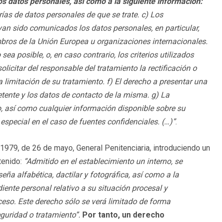
os datos personales, así como a la siguiente información:
orías de datos personales de que se trate. c) Los
yan sido comunicados los datos personales, en particular,
bros de la Unión Europea u organizaciones internacionales.
ea posible, o, en caso contrario, los criterios utilizados
olicitar del responsable del tratamiento la rectificación o
a limitación de su tratamiento. f) El derecho a presentar una
tente y los datos de contacto de la misma. g) La
, así como cualquier información disponible sobre su
 especial en el caso de fuentes confidenciales. (…)”
.
1979, de 26 de mayo, General Penitenciaria, introduciendo un
tenido:
“Admitido en el establecimiento un interno, se
eña alfabética, dactilar y fotográfica, así como a la
diente personal relativo a su situación procesal y
ceso. Este derecho sólo se verá limitado de forma
guridad o tratamiento”.
Por tanto, un derecho