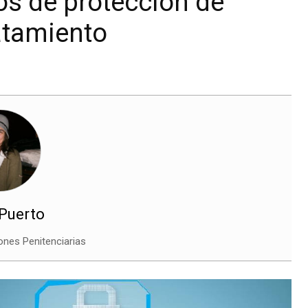
os de protección de
ratamiento
 Puerto
iones Penitenciarias