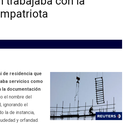
n trabajaba con la
mpatriota
i de residencia que
taba servicios como
n la documentación
ajo el nombre del
, ignorando el
o la de instancia,
viudedad y orfandad.