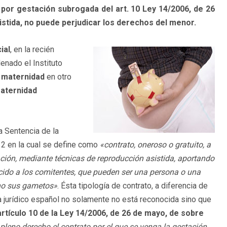
por gestación subrogada del art. 10 Ley 14/2006, de 26
stida, no puede perjudicar los derechos del menor.
ial
, en la recién
denado el Instituto
 maternidad
en otro
aternidad
a Sentencia de la
2 en la cual se define como
«contrato, oneroso o gratuito, a
ación, mediante técnicas de reproducción asistida, aportando
cido a los comitentes, que pueden ser una persona o una
 no sus gametos»
. Ésta tipología de contrato, a diferencia de
a jurídico español no solamente no está reconocida sino que
artículo 10 de la Ley 14/2006, de 26 de mayo, de sobre
 pleno derecho el contrato por el que se venga la gestación,