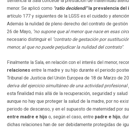
sentencia la Sala concede la prestación de maternidad atend
menor. Se aplicó como
"ratio decidendi"
la prevalencia del
artículo 177 y siguientes de la LGSS es el cuidado y atenció
Además la nulidad de pleno derecho del contrato de gestión p
26 de Mayo,
"no supone que al menor que nace en esas circ
necesario distinguir el
"contrato de gestación por sustitució
menor, al que no puede perjudicar la nulidad del contrato"
.
Finalmente la Sala, en relación con el interés del menor, rec
relaciones
entre la madre y su hijo durante el periodo poste
Tribunal de Justicia del Unión Europea de 18 de Marzo de 
deriva del ejercicio simultáneo de una actividad profesional
esta finalidad más allá de la recuperación, seguridad y salu
aunque no hay que proteger la salud de la madre, por no exis
periodo de descanso, y en el supuesto de maternidad por s
entre madre e hijo
o, según el caso, entre
padre e hijo
, du
dichas relaciones han de ser debidamente protegidas de igua