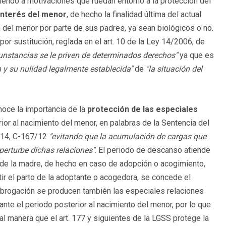
iendo a motivaciones que ruedan entorno a la protección del
 interés del menor
, de hecho la finalidad última del actual
n del menor por parte de sus padres, ya sean biológicos o no.
or sustitución, reglada en el art. 10 de la Ley 14/2006, de
unstancias se le priven de determinados derechos"
ya que es
n y su nulidad legalmente establecida"
de
"la situación del
onoce la importancia de la
protección de las especiales
rior al nacimiento del menor, en palabras de la Sentencia del
2014, C-167/12
"evitando que la acumulación de cargas que
 perturbe dichas relaciones"
. El periodo de descanso atiende
d de la madre, de hecho en caso de adopción o acogimiento,
tir el parto de la adoptante o acogedora, se concede el
ubrogación se producen también las especiales relaciones
rante el periodo posterior al nacimiento del menor, por lo que
l manera que el art. 177 y siguientes de la LGSS protege la