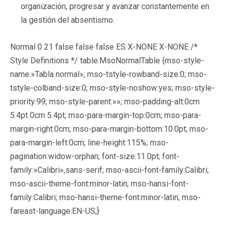
organización, progresar y avanzar constantemente en
la gestión del absentismo.
Normal 0 21 false false false ES X-NONE X-NONE
/*
Style Definitions */ table.MsoNormalTable {mso-style-
name:»Tabla normal»; mso-tstyle-rowband-size:0; mso-
tstyle-colband-size:0; mso-style-noshow:yes; mso-style-
priority:99; mso-style-parent:»»; mso-padding-alt:0cm
5.4pt 0cm 5.4pt; mso-para-margin-top:0cm; mso-para-
margin-right:0cm; mso-para-margin-bottom:10.0pt; mso-
para-margin-left:0cm; line-height:115%; mso-
pagination:widow-orphan; font-size:11.0pt; font-
family:»Calibri»,sans-serif; mso-ascii-font-family:Calibri;
mso-ascii-theme-font:minor-latin; mso-hansi-font-
family:Calibri; mso-hansi-theme-font:minor-latin; mso-
fareast-language:EN-US;}