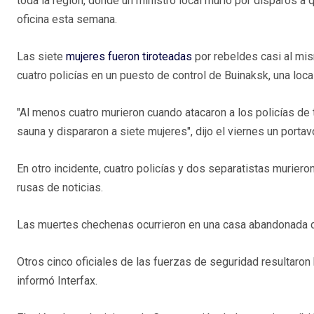
toda la región, donde un ministro local murió por disparos a
oficina esta semana.
Las siete
mujeres fueron tiroteadas
por rebeldes casi al mi
cuatro policías en un puesto de control de Buinaksk, una loca
"Al menos cuatro murieron cuando atacaron a los policías de 
sauna y dispararon a siete mujeres", dijo el viernes un portavo
En otro incidente, cuatro policías y dos separatistas muriero
rusas de noticias.
Las muertes chechenas ocurrieron en una casa abandonada ce
Otros cinco oficiales de las fuerzas de seguridad resultaro
informó Interfax.