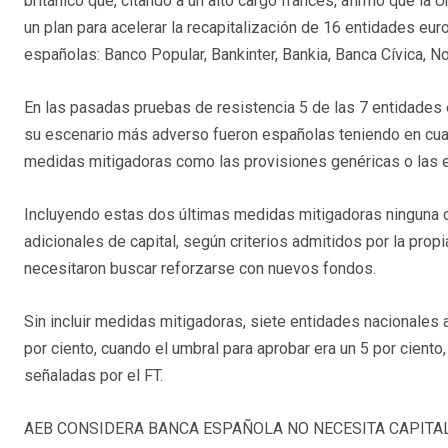
británico que, citando a un alto cargo francés, afirmó que la
un plan para acelerar la recapitalización de 16 entidades eur
españolas: Banco Popular, Bankinter, Bankia, Banca Cívica, N
En las pasadas pruebas de resistencia 5 de las 7 entidades
su escenario más adverso fueron españolas teniendo en cua
medidas mitigadoras como las provisiones genéricas o las 
Incluyendo estas dos últimas medidas mitigadoras ninguna 
adicionales de capital, según criterios admitidos por la prop
necesitaron buscar reforzarse con nuevos fondos.
Sin incluir medidas mitigadoras, siete entidades nacionales ap
por ciento, cuando el umbral para aprobar era un 5 por ciento,
señaladas por el FT.
AEB CONSIDERA BANCA ESPAÑOLA NO NECESITA CAPITA