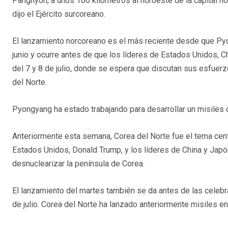
Panghyon, a unos 100 kilómetros al noroeste de la capital n
dijo el Ejército surcoreano.
El lanzamiento norcoreano es el más reciente desde que Py
junio y ocurre antes de que los líderes de Estados Unidos, C
del 7 y 8 de julio, donde se espera que discutan sus esfuer
del Norte.
Pyongyang ha estado trabajando para desarrollar un misiles 
Anteriormente esta semana, Corea del Norte fue el tema cent
Estados Unidos, Donald Trump, y los líderes de China y Jap
desnuclearizar la península de Corea.
El lanzamiento del martes también se da antes de las celeb
de julio. Corea del Norte ha lanzado anteriormente misiles e