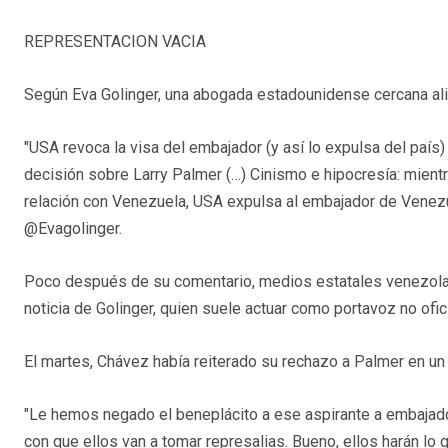
REPRESENTACION VACIA
Según Eva Golinger, una abogada estadounidense cercana ali
"USA revoca la visa del embajador (y así lo expulsa del pa
decisión sobre Larry Palmer (…) Cinismo e hipocresía: mientr
relación con Venezuela, USA expulsa al embajador de Venezu
@Evagolinger.
Poco después de su comentario, medios estatales venezolano
noticia de Golinger, quien suele actuar como portavoz no ofi
El martes, Chávez había reiterado su rechazo a Palmer en un
"Le hemos negado el beneplácito a ese aspirante a embajad
con que ellos van a tomar represalias. Bueno, ellos harán lo 