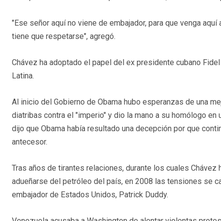
"Ese señor aquí no viene de embajador, para que venga aquí 
tiene que respetarse", agregó.
Chávez ha adoptado el papel del ex presidente cubano Fidel
Latina.
Al inicio del Gobierno de Obama hubo esperanzas de una mejo
diatribas contra el "imperio" y dio la mano a su homólogo e
dijo que Obama había resultado una decepción por que contin
antecesor.
Tras años de tirantes relaciones, durante los cuales Chávez
adueñarse del petróleo del país, en 2008 las tensiones se c
embajador de Estados Unidos, Patrick Duddy.
Venezuela acusaba a Washington de alentar violentas protest