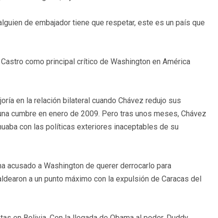
alguien de embajador tiene que respetar, este es un país que
 Castro como principal crítico de Washington en América
ría en la relación bilateral cuando Chávez redujo sus
n una cumbre en enero de 2009. Pero tras unos meses, Chávez
uaba con las políticas exteriores inaceptables de su
 ha acusado a Washington de querer derrocarlo para
aldearon a un punto máximo con la expulsión de Caracas del
as en Bolivia. Con la llegada de Obama al poder, Duddy