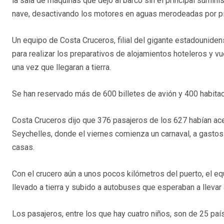
la sala de máquinas que dejó al barco sin el principal suminis
nave, desactivando los motores en aguas merodeadas por pi
Un equipo de Costa Cruceros, filial del gigante estadouniden
para realizar los preparativos de alojamientos hoteleros y v
una vez que llegaran a tierra.
Se han reservado más de 600 billetes de avión y 400 habitac
Costa Cruceros dijo que 376 pasajeros de los 627 habían ace
Seychelles, donde el viernes comienza un carnaval, a gastos
casas.
Con el crucero aún a unos pocos kilómetros del puerto, el eq
llevado a tierra y subido a autobuses que esperaban a llevar 
Los pasajeros, entre los que hay cuatro niños, son de 25 paí