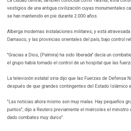
La ciudad central, también conocida como Tadmur, está constr
vestigios de una antigua civilización cuyas monumentales ca
se han mantenido en pie durante 2.000 años.
Alberga modernas instalaciones militares, y está atravesada p
Damasco, y las provincias orientales del país, bajo control re
"Gracias a Dios, (Palmira) ha sido liberada" decía un combati
el grupo había tomado el control de un hospital que las fuer
La televisión estatal siria dijo que las Fuerzas de Defensa 
después de que grandes contingentes del Estado Islámico en
"Las noticias ahora mismo son muy malas. Hay pequeños gru
puntos", dijo a Reuters previamente el miércoles el ministr
dado combates muy duros".