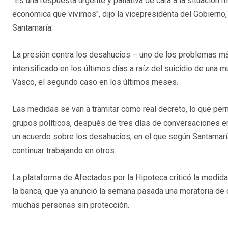
"Es una respuesta urgente y paliativa de cara a la situación m
económica que vivimos", dijo la vicepresidenta del Gobierno
Santamaría.
La presión contra los desahucios – uno de los problemas más
intensificado en los últimos días a raíz del suicidio de una 
Vasco, el segundo caso en los últimos meses.
Las medidas se van a tramitar como real decreto, lo que perm
grupos políticos, después de tres días de conversaciones entre
un acuerdo sobre los desahucios, en el que según Santamarí
continuar trabajando en otros.
La plataforma de Afectados por la Hipoteca criticó la medid
la banca, que ya anunció la semana pasada una moratoria de d
muchas personas sin protección.