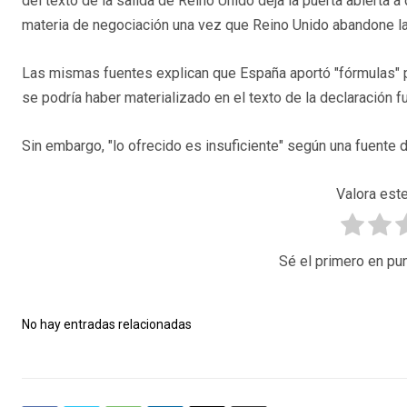
del texto de la salida de Reino Unido deja la puerta abierta a
materia de negociación una vez que Reino Unido abandone la
Las mismas fuentes explican que España aportó "fórmulas" pa
se podría haber materializado en el texto de la declaración f
Sin embargo, "lo ofrecido es insuficiente" según una fuente 
Valora este
Sé el primero en pun
No hay entradas relacionadas