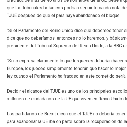
británica de más de 40 años de normativa de la UE, pese a q
que los tribunales británicos podrían seguir tomando nota de
TJUE después de que el país haya abandonado el bloque.
"Si el Parlamento del Reino Unido dice que debemos tener en
dice que no deberíamos, entonces no lo haremos, y básicamen
presidente del Tribunal Supremo del Reino Unido, a la BBC en
"Si no expresa claramente lo que los jueces deberían hacer r
Europea, los jueces simplemente tendrán que hacer lo mejor po
ley cuando el Parlamento ha fracaso en este cometido sería i
Decidir el alcance del TJUE es uno de los principales escollo
millones de ciudadanos de la UE que viven en Reino Unido deb
Los partidarios de Brexit dicen que el TJUE no debería tener
para abandonar la UE iba en parte sobre la recuperación de la