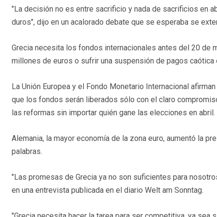
"La decisión no es entre sacrificio y nada de sacrificios en 
duros", dijo en un acalorado debate que se esperaba se exten
Grecia necesita los fondos internacionales antes del 20 de
millones de euros o sufrir una suspensión de pagos caótica q
La Unión Europea y el Fondo Monetario Internacional afirman
que los fondos serán liberados sólo con el claro compromiso
las reformas sin importar quién gane las elecciones en abril.
Alemania, la mayor economía de la zona euro, aumentó la pre
palabras.
"Las promesas de Grecia ya no son suficientes para nosotros
en una entrevista publicada en el diario Welt am Sonntag.
"Grecia necesita hacer la tarea para ser competitiva, ya sea