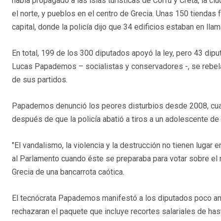
había propagado a las islas turísticas de Corfú y Creta, la ci
el norte, y pueblos en el centro de Grecia. Unas 150 tiendas
capital, donde la policía dijo que 34 edificios estaban en llam
En total, 199 de los 300 diputados apoyó la ley, pero 43 dipu
Lucas Papademos – socialistas y conservadores -, se rebel
de sus partidos.
Papademos denunció los peores disturbios desde 2008, cua
después de que la policía abatió a tiros a un adolescente de
"El vandalismo, la violencia y la destrucción no tienen lugar
al Parlamento cuando éste se preparaba para votar sobre el 
Grecia de una bancarrota caótica.
El tecnócrata Papademos manifestó a los diputados poco an
rechazaran el paquete que incluye recortes salariales de has