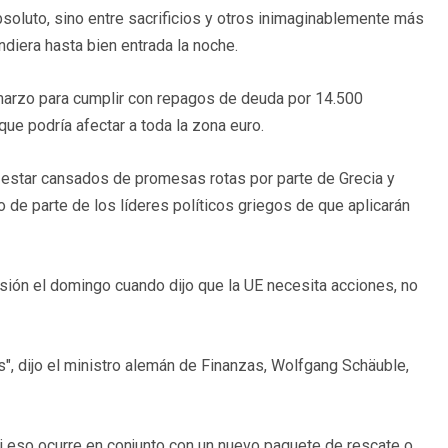
absoluto, sino entre sacrificios y otros inimaginablemente más
diera hasta bien entrada la noche.
 marzo para cumplir con repagos de deuda por 14.500
ue podría afectar a toda la zona euro.
 estar cansados de promesas rotas por parte de Grecia y
 de parte de los líderes políticos griegos de que aplicarán
sión el domingo cuando dijo que la UE necesita acciones, no
", dijo el ministro alemán de Finanzas, Wolfgang Schäuble,
 si eso ocurre en conjunto con un nuevo paquete de rescate o