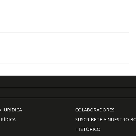
 JURÍDICA
COLABORADORES
URÍDICA
SUSCRÍBETE A NUESTRO B
HISTÓRICO