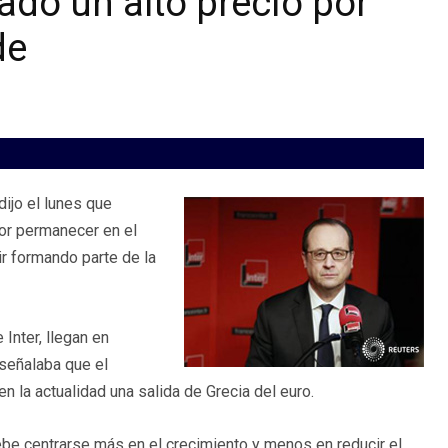
do un alto precio por
de
dijo el lunes que
or permanecer en el
ir formando parte de la
Inter, llegan en
 señalaba que el
 la actualidad una salida de Grecia del euro.
ebe centrarse más en el crecimiento y menos en reducir el