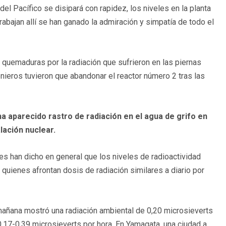
el Pacífico se disipará con rapidez, los niveles en la planta
abajan allí se han ganado la admiración y simpatía de todo el
quemaduras por la radiación que sufrieron en las piernas
enieros tuvieron que abandonar el reactor número 2 tras las
ha aparecido rastro de radiación en el agua de grifo en
alación nuclear.
s han dicho en general que los niveles de radioactividad
 quienes afrontan dosis de radiación similares a diario por
a mañana mostró una radiación ambiental de 0,20 microsieverts
0,17-0,39 microsieverts por hora. En Yamagata, una ciudad a