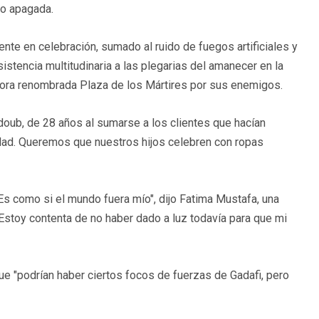
go apagada.
mente en celebración, sumado al ruido de fuegos artificiales y
stencia multitudinaria a las plegarias del amanecer en la
hora renombrada Plaza de los Mártires por sus enemigos.
oub, de 28 años al sumarse a los clientes que hacían
dad. Queremos que nuestros hijos celebren con ropas
. Es como si el mundo fuera mío", dijo Fatima Mustafa, una
Estoy contenta de no haber dado a luz todavía para que mi
 que "podrían haber ciertos focos de fuerzas de Gadafi, pero