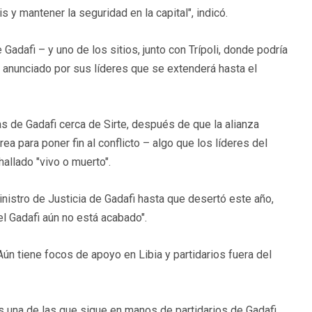
 y mantener la seguridad en la capital", indicó.
 Gadafi – y uno de los sitios, junto con Trípoli, donde podría
o anunciado por sus líderes que se extenderá hasta el
de Gadafi cerca de Sirte, después de que la alianza
a para poner fin al conflicto – algo que los líderes del
allado "vivo o muerto".
inistro de Justicia de Gadafi hasta que desertó este año,
 Gadafi aún no está acabado".
Aún tiene focos de apoyo en Libia y partidarios fuera del
es una de las que sigue en manos de partidarios de Gadafi.