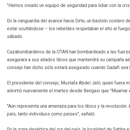
"Hemos creado un equipo de seguridad para lidiar con la crisis
En la vanguardia del avance hacia Sirte, un bastión costero de
estar ocultándose – los rebeldes respetaban el alto al fueg
sábado.
Cazabombarderos de la OTAN han bombardeado a las fuerzas 
asegurara a sus aliados libios que mantendrá su campaña aére
consejo han dicho sólo estará asegurado cuando Gadafi sea h
El presidente del consejo, Mustafa Abdel Jalil, quien fuera m
advirtió nuevamente el martes desde Bengasi que "Muamar el
"Aún representa una amenaza para los libios y la revolución. 
país, tanto individuos como países", señaló.
En la zona desértica del sur del país, la localidad de Sabha 