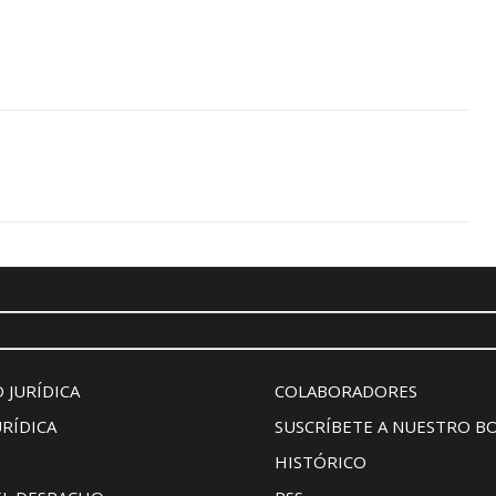
 JURÍDICA
COLABORADORES
URÍDICA
SUSCRÍBETE A NUESTRO B
HISTÓRICO