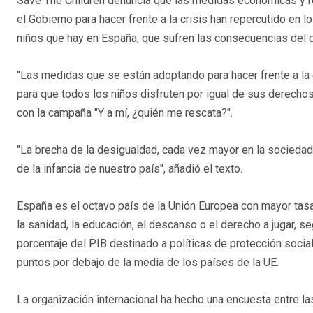
Save The Children denuncia que las medidas económicas y 
el Gobierno para hacer frente a la crisis han repercutido en l
niños que hay en España, que sufren las consecuencias del 
"Las medidas que se están adoptando para hacer frente a la 
para que todos los niños disfruten por igual de sus derechos
con la campaña "Y a mí, ¿quién me rescata?".
"La brecha de la desigualdad, cada vez mayor en la sociedad 
de la infancia de nuestro país", añadió el texto.
España es el octavo país de la Unión Europea con mayor tasa 
la sanidad, la educación, el descanso o el derecho a jugar, 
porcentaje del PIB destinado a políticas de protección social,
puntos por debajo de la media de los países de la UE.
La organización internacional ha hecho una encuesta entre la