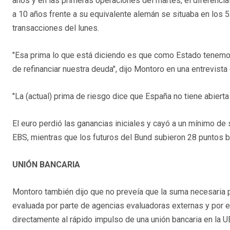
años y en las primeras operaciones del martes, el diferencia
a 10 años frente a su equivalente alemán se situaba en los 
transacciones del lunes.
"Esa prima lo que está diciendo es que como Estado tenemos
de refinanciar nuestra deuda", dijo Montoro en una entrevista
"La (actual) prima de riesgo dice que España no tiene abierta
El euro perdió las ganancias iniciales y cayó a un mínimo de
EBS, mientras que los futuros del Bund subieron 28 puntos bá
UNIÓN BANCARIA
Montoro también dijo que no preveía que la suma necesaria p
evaluada por parte de agencias evaluadoras externas y por el
directamente al rápido impulso de una unión bancaria en la U