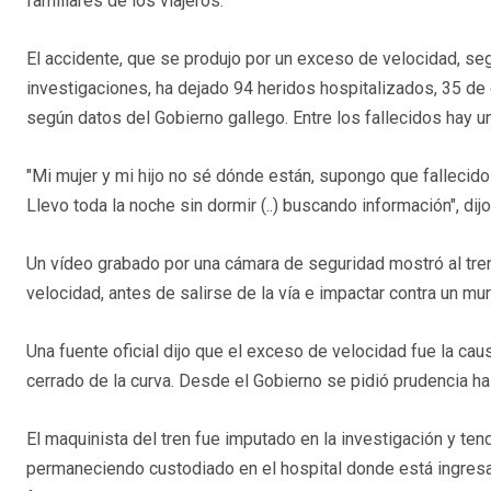
familiares de los viajeros.
El accidente, que se produjo por un exceso de velocidad, se
investigaciones, ha dejado 94 heridos hospitalizados, 35 de e
según datos del Gobierno gallego. Entre los fallecidos hay u
"Mi mujer y mi hijo no sé dónde están, supongo que fallecido
Llevo toda la noche sin dormir (..) buscando información", d
Un vídeo grabado por una cámara de seguridad mostró al tren
velocidad, antes de salirse de la vía e impactar contra un mu
Una fuente oficial dijo que el exceso de velocidad fue la ca
cerrado de la curva. Desde el Gobierno se pidió prudencia h
El maquinista del tren fue imputado en la investigación y tend
permaneciendo custodiado en el hospital donde está ingresado