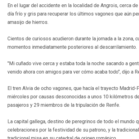
En el lugar del accidente en la localidad de Angrois, cerca de 
día frío y gris para recuperar los últimos vagones que aún pe
amasijo de hierros.
Cientos de curiosos acudieron durante la jornada a la zona, 
momentos inmediatamente posteriores al descarrilamiento.
"Mi cuñado vive cerca y estaba toda la noche sacando a gent
venido ahora con amigos para ver cómo acaba todo", dijo a Re
El tren Alvia de ocho vagones, que hacía el trayecto Madrid-Fe
miércoles por causas desconocidas a unos 10 kilómetros de la 
pasajeros y 29 miembros de la tripulación de Renfe.
La capital gallega, destino de peregrinos de todo el mundo q
celebraciones por la festividad de su patrono, y la tradicion
tradicional misa en su catedral de origen románico.