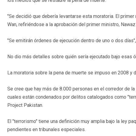
los medios que se restaure la pena de muerte.
"Se decidió que debería levantarse esta moratoria. El primer 
Wan, refiriéndose a la aprobación del primer ministro, Nawaz 
"Se emitirán órdenes de ejecución dentro de uno o dos días", 
No dio más detalles sobre quién sería ejecutado bajo esas 
La moratoria sobre la pena de muerte se impuso en 2008 y d
Se cree que hay más de 8.000 personas en el corredor de la 
cuales están condenados por delitos catalogados como "terror
Project Pakistan.
El "terrorismo" tiene una definición muy amplia bajo la ley p
pendientes en tribunales especiales.