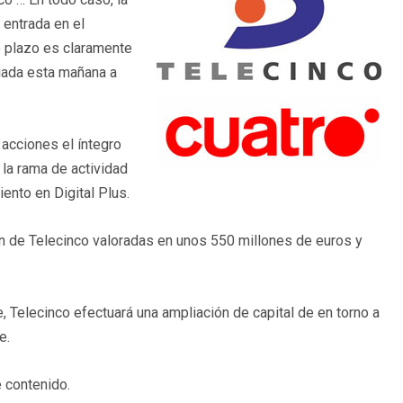
 entrada en el
o plazo es claramente
viada esta mañana a
 acciones el íntegro
 la rama de actividad
iento en Digital Plus.
ón de Telecinco valoradas en unos 550 millones de euros y
e, Telecinco efectuará una ampliación de capital de en torno a
e.
 contenido.