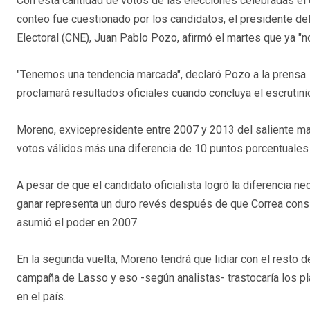
Con esta cantidad de votos de las elecciones celebradas el
conteo fue cuestionado por los candidatos, el presidente de
Electoral (CNE), Juan Pablo Pozo, afirmó el martes que ya "n
"Tenemos una tendencia marcada", declaró Pozo a la prensa. 
proclamará resultados oficiales cuando concluya el escrutinio
Moreno, exvicepresidente entre 2007 y 2013 del saliente man
votos válidos más una diferencia de 10 puntos porcentuales 
A pesar de que el candidato oficialista logró la diferencia ne
ganar representa un duro revés después de que Correa consi
asumió el poder en 2007.
En la segunda vuelta, Moreno tendrá que lidiar con el resto d
campaña de Lasso y eso -según analistas- trastocaría los pla
en el país.