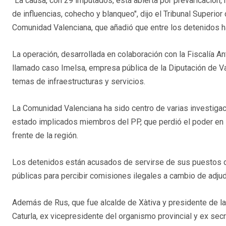
"La causa, con 29 imputados, está abierta por prevaricación, 
de influencias, cohecho y blanqueo", dijo el Tribunal Superior 
Comunidad Valenciana, que añadió que entre los detenidos ha
La operación, desarrollada en colaboración con la Fiscalía Ant
llamado caso Imelsa, empresa pública de la Diputación de Va
temas de infraestructuras y servicios.
La Comunidad Valenciana ha sido centro de varias investigac
estado implicados miembros del PP, que perdió el poder en
frente de la región.
Los detenidos están acusados de servirse de sus puestos 
públicas para percibir comisiones ilegales a cambio de adju
Además de Rus, que fue alcalde de Xàtiva y presidente de l
Caturla, ex vicepresidente del organismo provincial y ex se