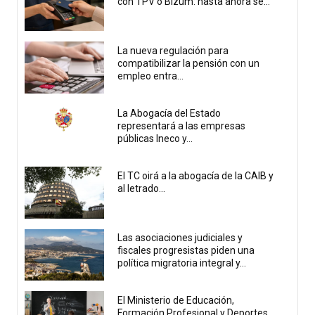
con TPV o Bizum: hasta ahora se...
La nueva regulación para
compatibilizar la pensión con un
empleo entra...
La Abogacía del Estado
representará a las empresas
públicas Ineco y...
El TC oirá a la abogacía de la CAIB y
al letrado...
Las asociaciones judiciales y
fiscales progresistas piden una
política migratoria integral y...
El Ministerio de Educación,
Formación Profesional y Deportes