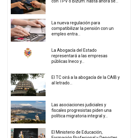
con TPV o Bizum: hasta ahora se...
La nueva regulación para
compatibilizar la pensión con un
empleo entra...
La Abogacía del Estado
representará a las empresas
públicas Ineco y...
El TC oirá a la abogacía de la CAIB y
al letrado...
Las asociaciones judiciales y
fiscales progresistas piden una
política migratoria integral y...
El Ministerio de Educación,
Formación Profesional y Deportes