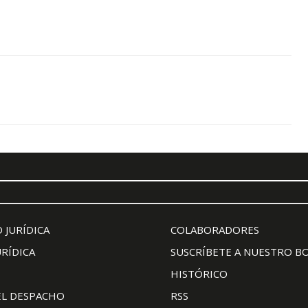
 JURÍDICA
COLABORADORES
URÍDICA
SUSCRÍBETE A NUESTRO B
HISTÓRICO
EL DESPACHO
RSS