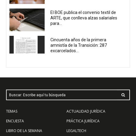
El BOE publica el convenio textil de
ARTE, que conlleva alzas salariales
para...
Cincuenta años de la primera
amnistía de la Transición: 287
excarcelados...
Buscar: Escribe aquí tu búsqueda
TEMAS
ACTUALIDAD JURÍDICA
ENCUESTA
PRÁCTICA JURÍDICA
LIBRO DE LA SEMANA
LEGALTECH