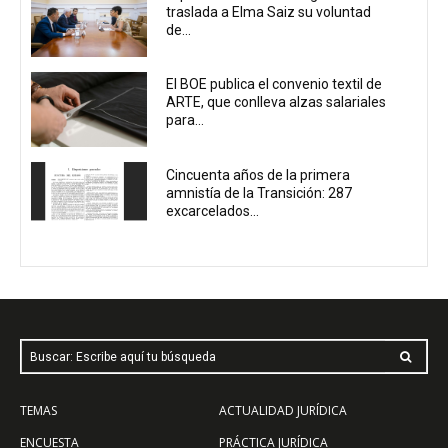
traslada a Elma Saiz su voluntad
de...
El BOE publica el convenio textil de
ARTE, que conlleva alzas salariales
para...
Cincuenta años de la primera
amnistía de la Transición: 287
excarcelados...
Buscar: Escribe aquí tu búsqueda
TEMAS
ACTUALIDAD JURÍDICA
ENCUESTA
PRÁCTICA JURÍDICA