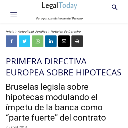
Legal
Today
Por y para profesionales del Derecho
Inicio
Actualidad Jurídica
Noticias de Derecho
PRIMERA DIRECTIVA
EUROPEA SOBRE HIPOTECAS
Bruselas legisla sobre
hipotecas modulando el
ímpetu de la banca como
“parte fuerte” del contrato
25 abril 2013