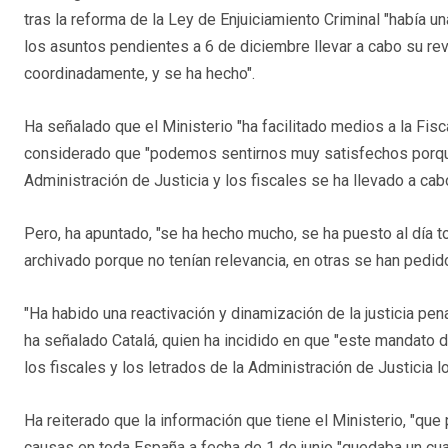
tras la reforma de la Ley de Enjuiciamiento Criminal "había u
los asuntos pendientes a 6 de diciembre llevar a cabo su rev
coordinadamente, y se ha hecho".
Ha señalado que el Ministerio "ha facilitado medios a la Fisc
considerado que "podemos sentirnos muy satisfechos porque c
Administración de Justicia y los fiscales se ha llevado a cab
Pero, ha apuntado, "se ha hecho mucho, se ha puesto al día 
archivado porque no tenían relevancia, en otras se han pedido 
"Ha habido una reactivación y dinamización de la justicia pena
ha señalado Catalá, quien ha incidido en que "este mandato d
los fiscales y los letrados de la Administración de Justicia lo
Ha reiterado que la información que tiene el Ministerio, "que
causas en toda España a fecha de 1 de junio "quedaba un cuat