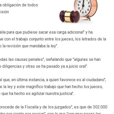
na obligación de todos
isión
alía para que pudiese sacar esa carga adicional" y ha
on el trabajo conjunto entre los jueces, los letrados de la
o la revisión que mandaba la ley".
todas las causas penales", señalando que "algunas se han
diligencias y otras se ha pasado ya a juicio oral".
l que, en última instancia, a quien favorece es al ciudadano",
e la ley y este magnífico trabajo que han hecho los jueces,
 que ha hecho es agilizar nuestra justicia".
 procede de la Fiscalía y de los juzgados", es que de 302.000
ro por ciento por revisar", con lo que "son muy pocas las