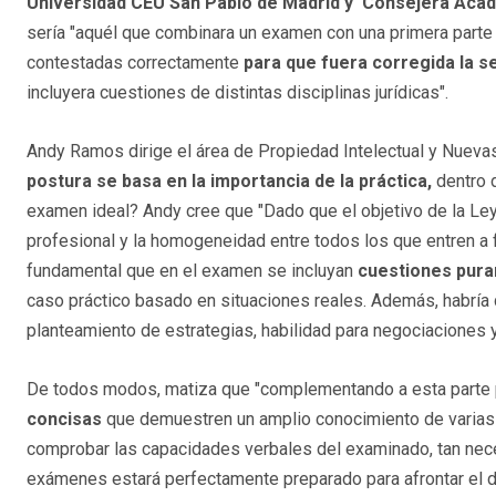
Universidad CEU San Pablo de Madrid y Consejera Ac
sería "aquél que combinara un examen con una primera parte 
contestadas correctamente
para que fuera corregida la s
incluyera cuestiones de distintas disciplinas jurídicas".
Andy Ramos dirige el área de Propiedad Intelectual y Nuev
postura se basa en la importancia de la práctica,
dentro 
examen ideal? Andy cree que "Dado que el objetivo de la Ley
profesional y la homogeneidad entre todos los que entren a 
fundamental que en el examen se incluyan
cuestiones pura
caso práctico basado en situaciones reales. Además, habría q
planteamiento de estrategias, habilidad para negociaciones y
De todos modos, matiza que "complementando a esta parte p
concisas
que demuestren un amplio conocimiento de varias d
comprobar las capacidades verbales del examinado, tan nece
exámenes estará perfectamente preparado para afrontar el día