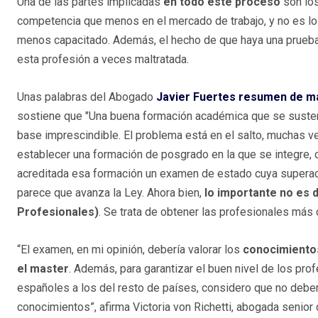
Una de las partes implicadas
en todo este proceso
son lo
competencia que menos en el mercado de trabajo, y no es lo
menos capacitado. Además, el hecho de que haya una prue
esta profesión a veces maltratada.
Unas palabras del Abogado
Javier Fuertes resumen de man
sostiene que "Una buena formación académica que se sustent
base imprescindible. El problema está en el salto, muchas vec
establecer una formación de posgrado en la que se integre, c
acreditada esa formación un examen de estado cuya superación
parece que avanza la Ley. Ahora bien,
lo importante no es d
Profesionales)
. Se trata de obtener las profesionales más 
“El examen, en mi opinión, debería valorar los
conocimientos
el master
. Además, para garantizar el buen nivel de los pro
españoles a los del resto de países, considero que no deberí
conocimientos”, afirma Victoria von Richetti, abogada senior 