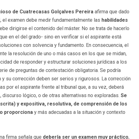
cioso de Cuatrecasas Golçalves Pereira
afirma que dado
al, el examen debe medir fundamentalmente las
habilidades
ebe dirigirse el contenido del máster. No se trata de hacerlo
e en el del grado- sino en verificar si el aspirante está
 soluciones con solvencia y fundamento. En consecuencia, el
te la resolución de uno o más casos en los que se midan,
cidad de responder y estructurar soluciones jurídicas a los
erie de preguntas de contestación obligatoria. Se podría
 y su corrección deben ser serios y rigurosos. La corrección
s por el aspirante frente al tribunal que, a su vez, deberá
 discurso lógico, o de otras alternativas no exploradas.
Se
scrita) y expositiva, resolutiva, de comprensión de los
ho proporciona
y más adecuadas a la situación y contexto
ma firma señala que
debería ser un examen muy práctico
,