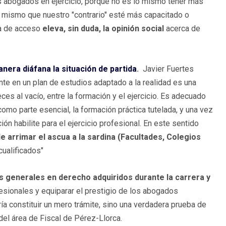
s abogados en ejercicio, porque no es lo mismo tener más
 mismo que nuestro "contrario" esté más capacitado o
ba de acceso
eleva, sin duda, la opinión social
acerca de
era diáfana la situación de partida
.
Javier Fuertes
e en un plan de estudios adaptado a la realidad es una
es al vacío, entre la formación y el ejercicio. Es adecuado
omo parte esencial, la formación práctica tutelada, y una vez
 habilite para el ejercicio profesional. En este sentido
e arrimar el ascua a la sardina (Facultades, Colegios
cualificados"
 generales en derecho adquiridos durante la carrera y
fesionales y equiparar el prestigio de los abogados
a constituir un mero trámite, sino una verdadera prueba de
del área de Fiscal de Pérez-Llorca.