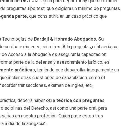
adémica de DICTUM
. Opina para Legal Today que su examen
de preguntas tipo test, que exigiera un mínimo de preguntas
egunda parte,
que consistiría en un caso práctico que
as Tecnologías de
Bardají & Honrado Abogados. Su
de no dos exámenes, sino tres
.
A la pregunta ¿cuál sería su
 de Acceso a la Abogacía es asegurar la capacitación
formar parte de la defensa y asesoramiento jurídico, es
mente prácticas,
teniendo que desarrollar íntegramente un
ue incluir otras cuestiones de capacitación, como el
 acordar transacciones, examen de inglés, etc.,
ráctica, debería haber
otra teórica con preguntas
isciplinas del Derecho, así como una parte oral, para
sarias en nuestra profesión. Quien pase estos tres
 a día de la abogacía".