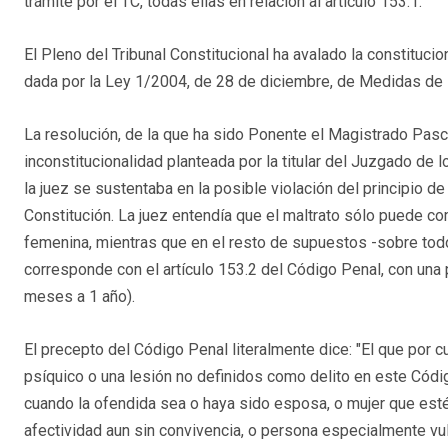
trámite por el TC, todas ellas en relación al artículo 153.1.
El Pleno del Tribunal Constitucional ha avalado la constitucio
dada por la Ley 1/2004, de 28 de diciembre, de Medidas de P
La resolución, de la que ha sido Ponente el Magistrado Pas
inconstitucionalidad planteada por la titular del Juzgado de 
la juez se sustentaba en la posible violación del principio de 
Constitución. La juez entendía que el maltrato sólo puede co
femenina, mientras que en el resto de supuestos -sobre todo
corresponde con el artículo 153.2 del Código Penal, con una
meses a 1 año).
El precepto del Código Penal literalmente dice: "El que por
psíquico o una lesión no definidos como delito en este Código
cuando la ofendida sea o haya sido esposa, o mujer que esté 
afectividad aun sin convivencia, o persona especialmente vul