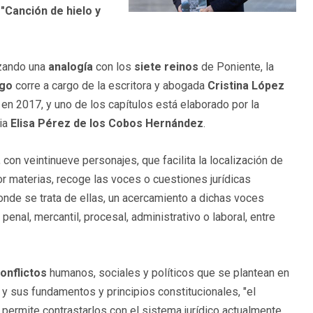
 "Canción de hielo y
izando una
analogía
con los
siete reinos
de Poniente, la
ogo
corre a cargo de la escritora y abogada
Cristina López
en 2017, y uno de los capítulos está elaborado por la
cia
Elisa Pérez de los Cobos Hernández
.
, con veintinueve personajes, que facilita la localización de
r materias, recoge las voces o cuestiones jurídicas
donde se trata de ellas, un acercamiento a dichas voces
penal, mercantil, procesal, administrativo o laboral, entre
conflictos
humanos, sociales y políticos que se plantean en
 y sus fundamentos y principios constitucionales, "el
permite contrastarlos con el sistema jurídico actualmente