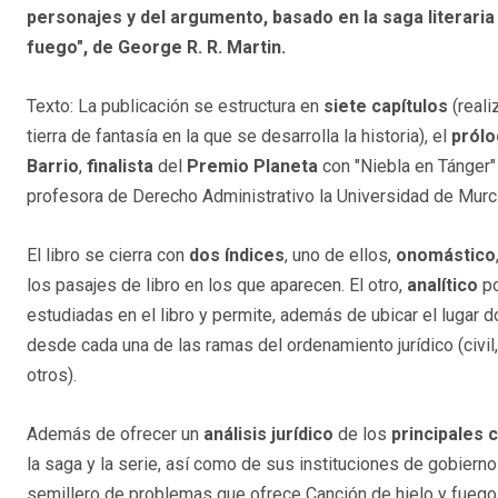
personajes y del argumento, basado en la saga literaria
fuego", de George R. R. Martin.
Texto: La publicación se estructura en
siete capítulos
(real
tierra de fantasía en la que se desarrolla la historia), el
pról
Barrio
,
finalista
del
Premio Planeta
con "Niebla en Tánger" 
profesora de Derecho Administrativo la Universidad de Mur
El libro se cierra con
dos índices
, uno de ellos,
onomástico
los pasajes de libro en los que aparecen. El otro,
analítico
po
estudiadas en el libro y permite, además de ubicar el lugar 
desde cada una de las ramas del ordenamiento jurídico (civil, 
otros).
Además de ofrecer un
análisis jurídico
de los
principales 
la saga y la serie, así como de sus instituciones de gobierno
semillero de problemas que ofrece Canción de hielo y fuego 