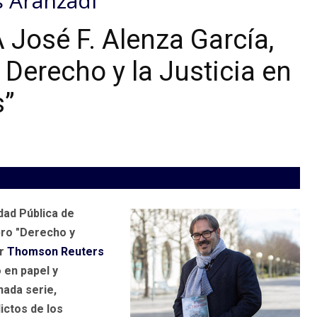
 Aranzadi
 José F. Alenza García,
l Derecho y la Justicia en
s”
dad Pública de
bro "Derecho y
or
Thomson Reuters
o en papel y
nada serie,
ictos de los