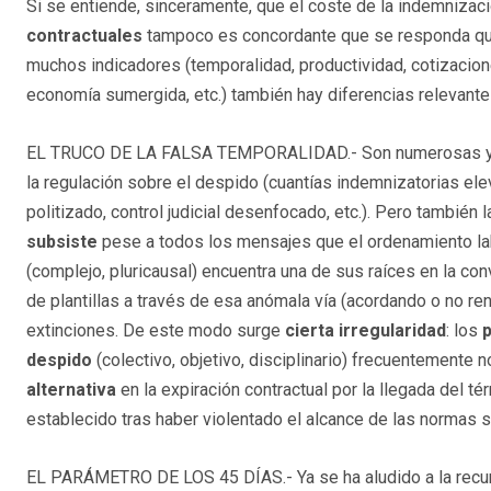
Si se entiende, sinceramente, que el coste de la indemnizac
contractuales
tampoco es concordante que se responda que
muchos indicadores (temporalidad, productividad, cotizacione
economía sumergida, etc.) también hay diferencias relevant
EL TRUCO DE LA FALSA TEMPORALIDAD.- Son numerosas y tra
la regulación sobre el despido (cuantías indemnizatorias ele
politizado, control judicial desenfocado, etc.). Pero también 
subsiste
pese a todos los mensajes que el ordenamiento lab
(complejo, pluricausal) encuentra una de sus raíces en la con
de plantillas a través de esa anómala vía (acordando o no re
extinciones. De este modo surge
cierta irregularidad
: los
despido
(colectivo, objetivo, disciplinario) frecuentemente
alternativa
en la expiración contractual por la llegada del t
establecido tras haber violentado el alcance de las normas s
EL PARÁMETRO DE LOS 45 DÍAS.- Ya se ha aludido a la recur