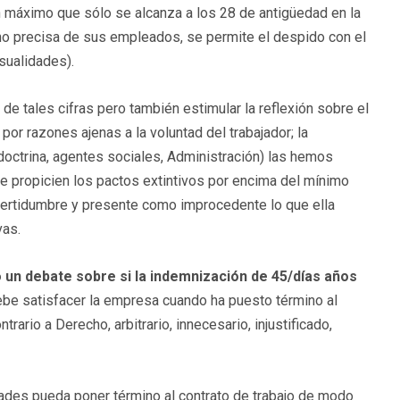
n máximo que sólo se alcanza a los 28 de antigüedad en la
no precisa de sus empleados, se permite el despido con el
sualidades).
 de tales cifras pero también estimular la reflexión sobre el
por razones ajenas a la voluntad del trabajador; la
 doctrina, agentes sociales, Administración) las hemos
se propicien los pactos extintivos por encima del mínimo
ncertidumbre y presente como improcedente lo que ella
vas.
 un debate sobre si la indemnización de 45/días años
 debe satisfacer la empresa cuando ha puesto término al
ntrario a Derecho, arbitrario, innecesario, injustificado,
tades pueda poner término al contrato de trabajo de modo