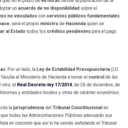
o
que, en el plazo de
48 horas
desde la publicación de la
optar un
acuerdo de no disponibilidad
sobre el
tos no vinculados
con
servicios públicos fundamentales
 hace
, será el propio
ministro
de
Hacienda
quien se
ar al Estado
todos los
créditos
pendientes
para el pago
mas
. Por un lado, la
Ley de Estabilidad Presupuestaria
(LO
faculta al Ministerio de Hacienda a tomar el
control
de las
 otro, el
Real Decreto-ley 17/2014
, de 26 de diciembre, de
tónomas y entidades locales y otras de carácter económico.
cita la
jurisprudencia
del
Tribunal
Constitucional
en
 que todas las Administraciones Públicas adecuarán sus
eñala en concreto que así lo ha venido señalando el Tribunal