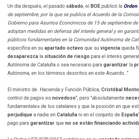
Un día después, el pasado
sábado
, el
BOE
publicó la
Orden
de septiembre,
por la que se publica el Acuerdo de la Comis
Gobierno para Asuntos Económicos de 15 de septiembre de 2
adoptan medidas en defensa del interés general y en garantí
públicos fundamentales en la Comunidad Autónoma de Cat
especifica en su
apartado octavo
que su
vigencia
queda fi
desaparezca
la
situación de riesgo
para el interés genera
Autónoma de Cataluña o sea necesario para
garantizar
la
p
Autónoma, en los términos descritos en este Acuerdo…"
El ministro de Hacienda y Función Pública,
Cristóbal Mont
control de pagos es
novedoso
", pero "absolutamente
neces
fundamentales de los catalanes y que la posición en que está
perjudique
a nadie en
Cataluña
ni en el conjunto de
España
pago para
garantizar
que
no se están financiando
activi