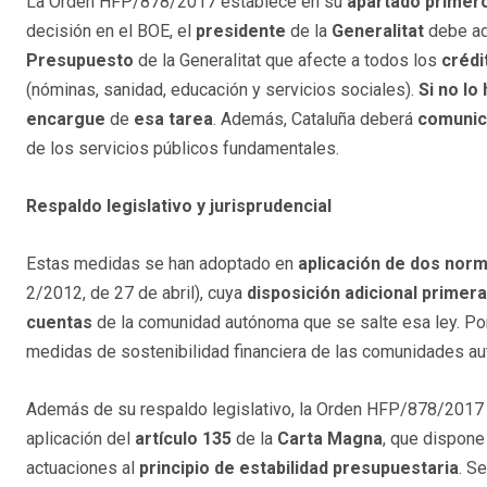
La Orden HFP/878/2017 establece en su
apartado primer
decisión en el BOE, el
presidente
de la
Generalitat
debe ad
Presupuesto
de la Generalitat que afecte a todos los
crédi
(nóminas, sanidad, educación y servicios sociales).
Si no lo
encargue
de
esa tarea
. Además, Cataluña deberá
comunic
de los servicios públicos fundamentales.
Respaldo legislativo y jurisprudencial
Estas medidas se han adoptado en
aplicación
de dos nor
2/2012, de 27 de abril), cuya
disposición adicional primera
cuentas
de la comunidad autónoma que se salte esa ley. Por
medidas de sostenibilidad financiera de las comunidades au
Además de su respaldo legislativo, la Orden HFP/878/2017 
aplicación del
artículo 135
de la
Carta Magna
, que dispone
actuaciones al
principio de estabilidad presupuestaria
. S