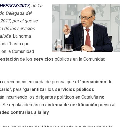
 HFP/878/2017
, de 15
ión Delegada del
017, por el que se
a de los servicios
aluña
. La norma
jada "hasta que
l en la Comunidad
restación
de los
servicios
públicos en la Comunidad
oro
, reconoció en rueda de prensa que el "
mecanismo
de
ario
", para "
garantizar
los
servicios públicos
n incurriendo los dirigentes políticos en Cataluña
no
". Se regula además un
sistema de certificación
previo al
dades
contrarias a la ley
.