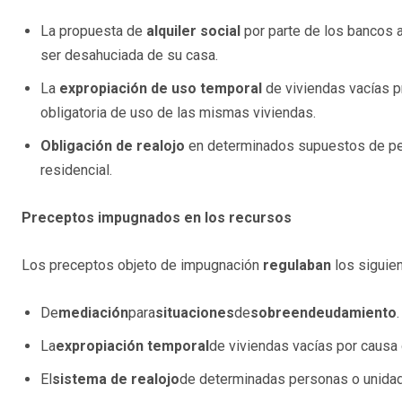
La propuesta de
alquiler social
por parte de los bancos 
ser desahuciada de su casa.
La
expropiación de uso temporal
de viviendas vacías 
obligatoria de uso de las mismas viviendas.
Obligación de realojo
en determinados supuestos de per
residencial.
Preceptos impugnados en los recursos
Los preceptos objeto de impugnación
regulaban
los siguie
De
mediación
para
situaciones
de
sobreendeudamiento
.
La
expropiación temporal
de viviendas vacías por causa 
El
sistema de realojo
de determinadas personas o unidade