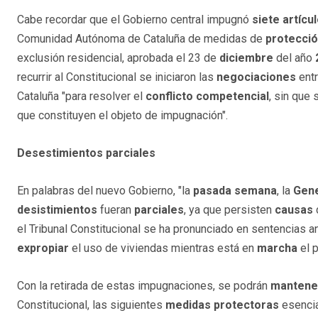
Cabe recordar que el Gobierno central impugnó
siete artícu
Comunidad Autónoma de Cataluña de medidas de
protecci
exclusión residencial, aprobada el 23 de
diciembre
del año
recurrir al Constitucional se iniciaron las
negociaciones
ent
Cataluña "para resolver el
conflicto competencial
, sin que
que constituyen el objeto de impugnación".
Desestimientos parciales
En palabras del nuevo Gobierno, "la
pasada semana
, la
Gene
desistimientos
fueran
parciales
, ya que persisten
causas
el Tribunal Constitucional se ha pronunciado en sentencias an
expropiar
el uso de viviendas mientras está en
marcha
el 
Con la retirada de estas impugnaciones, se podrán
mantene
Constitucional, las siguientes
medidas protectoras
esencia