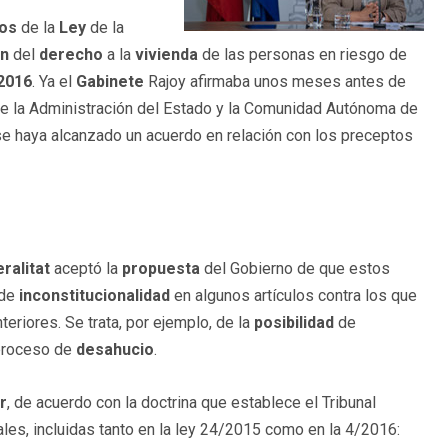
los
de la
Ley
de la
ón
del
derecho
a la
vivienda
de las personas en riesgo de
2016
. Ya el
Gabinete
Rajoy afirmaba unos meses antes de
re la Administración del Estado y la Comunidad Autónoma de
 se haya alcanzado un acuerdo en relación con los preceptos
ralitat
aceptó la
propuesta
del Gobierno de que estos
de
inconstitucionalidad
en algunos artículos contra los que
teriores. Se trata, por ejemplo, de la
posibilidad
de
proceso de
desahucio
.
r
, de acuerdo con la doctrina que establece el Tribunal
les, incluidas tanto en la ley 24/2015 como en la 4/2016: