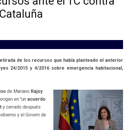
ecursos ante el TC contra
 Cataluña
etirada de los recursos que había planteado el anterior
leyes 24/2015 y 4/2016 sobre emergencia habitacional,
rno
de Mariano
Rajoy
.
 origen en "un
acuerdo
t
y cerrado después
obierno y el Govern de