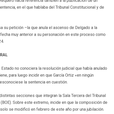
equero hacía referencia también a la publicación de un
entencia, en el que hablaba del Tribunal Constitucional y de
asa su petición –la que anula el ascenso de Delgado a la
n fecha muy anterior a su personación en este proceso como
24.
ERAL
 Estado no conociera la resolución judicial que había anulado
ne, para luego incidir en que García Ortiz «en ningún
sconociese la sentencia en cuestión.
istintas secciones que integran la Sala Tercera del Tribunal
o (BOE). Sobre este extremo, incide en que la composición de
olo se modificó en febrero de este año por una jubilación.