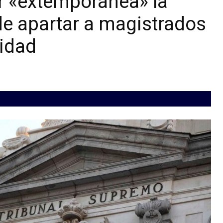
or «extemporánea» la
 de apartar a magistrados
uidad