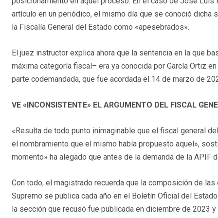
posicionamiento en aquel proceso. En el caso de José Luis R
artículo en un periódico, el mismo día que se conoció dicha s
la Fiscalía General del Estado como «apesebrados».
El juez instructor explica ahora que la sentencia en la que b
máxima categoría fiscal– era ya conocida por García Ortiz e
parte codemandada, que fue acordada el 14 de marzo de 20
VE «INCONSISTENTE» EL ARGUMENTO DEL FISCAL GEN
«Resulta de todo punto inimaginable que el fiscal general del
el nombramiento que el mismo había propuesto aquel», sostie
momento» ha alegado que antes de la demanda de la APIF de
Con todo, el magistrado recuerda que la composición de las d
Supremo se publica cada año en el Boletín Oficial del Estad
la sección que recusó fue publicada en diciembre de 2023 y s