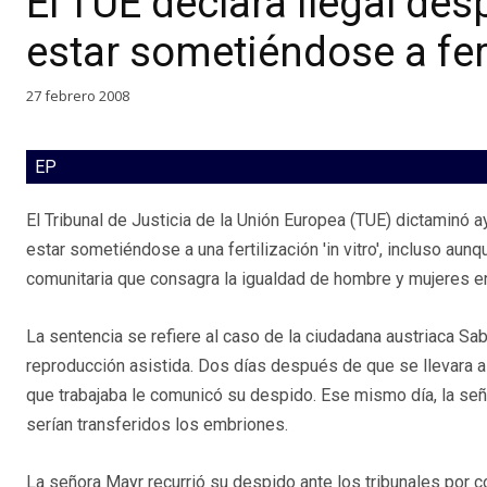
El TUE declara ilegal des
estar sometiéndose a ferti
27 febrero 2008
EP
El Tribunal de Justicia de la Unión Europea (TUE) dictaminó 
estar sometiéndose a una fertilización 'in vitro', incluso au
comunitaria que consagra la igualdad de hombre y mujeres en
La sentencia se refiere al caso de la ciudadana austriaca S
reproducción asistida. Dos días después de que se llevara a ca
que trabajaba le comunicó su despido. Ese mismo día, la señ
serían transferidos los embriones.
La señora Mayr recurrió su despido ante los tribunales por c