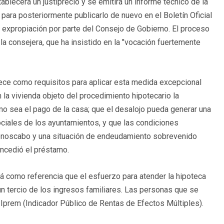
ablecerá un justiprecio y se emitirá un informe técnico de la
para posteriormente publicarlo de nuevo en el Boletín Oficial
la expropiación por parte del Consejo de Gobierno. El proceso
la consejera, que ha insistido en la "vocación fuertemente
ce como requisitos para aplicar esta medida excepcional
 la vivienda objeto del procedimiento hipotecario la
amo sea el pago de la casa; que el desalojo pueda generar una
sociales de los ayuntamientos, y que las condiciones
enoscabo y una situación de endeudamiento sobrevenido
oncedió el préstamo.
á como referencia que el esfuerzo para atender la hipoteca
 tercio de los ingresos familiares. Las personas que se
l Iprem (Indicador Público de Rentas de Efectos Múltiples).