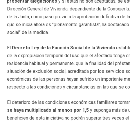
presentar alegaciones
y si éstas no son aceptadas, se est
Dirección General de Vivienda, dependiente de la Consejería, 
de la Junta, como paso previo a la aprobación definitiva de 
que se inicia ahora es "plenamente garantista", ha destacado 
social" de la medida.
El
Decreto Ley de la Función Social de la Vivienda
estable
de la expropiación temporal del uso que el afectado tenga en
residencia habitual y permanente; que la finalidad del prést
situación de exclusión social, acreditada por los servicios 
económicas de las personas hayan sufrido un importante m
respecto a las condiciones y circunstancias en las que se c
El deterioro de las condiciones económicas familiares tomar
se haya multiplicado al menos por 1,5
y suponga más de un
beneficien de esta iniciativa no podrán superar tres veces e