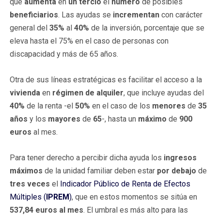
que
aumenta
en
un tercio
el
número
de posibles
beneficiarios
. Las ayudas se
incrementan
con carácter
general del
35%
al
40%
de la inversión, porcentaje que se
eleva hasta el 75% en el caso de personas con
discapacidad y más de 65 años.
Otra de sus líneas estratégicas es facilitar el acceso a la
vivienda
en
régimen de alquiler
, que incluye ayudas del
40%
de la renta -el
50%
en el caso de los
menores
de
35
años
y los
mayores
de
65
-, hasta un
máximo
de
900
euros
al mes.
Para tener derecho a percibir dicha ayuda los
ingresos
máximos
de la unidad familiar deben estar
por debajo
de
tres veces
el
Indicador Público de Renta de Efectos
Múltiples (
IPREM
)
, que en estos momentos se sitúa en
537,84 euros al mes
. El umbral es más alto para las