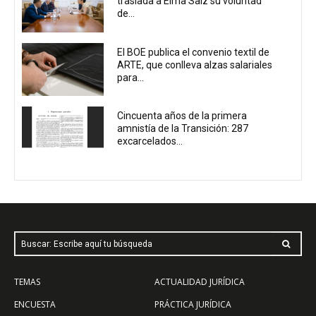
traslada a Elma Saiz su voluntad
de...
El BOE publica el convenio textil de
ARTE, que conlleva alzas salariales
para...
Cincuenta años de la primera
amnistía de la Transición: 287
excarcelados...
Buscar: Escribe aquí tu búsqueda
TEMAS
ACTUALIDAD JURÍDICA
ENCUESTA
PRÁCTICA JURÍDICA