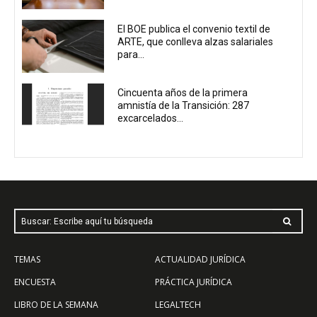
El BOE publica el convenio textil de
ARTE, que conlleva alzas salariales
para...
Cincuenta años de la primera
amnistía de la Transición: 287
excarcelados...
Buscar: Escribe aquí tu búsqueda
TEMAS
ACTUALIDAD JURÍDICA
ENCUESTA
PRÁCTICA JURÍDICA
LIBRO DE LA SEMANA
LEGALTECH