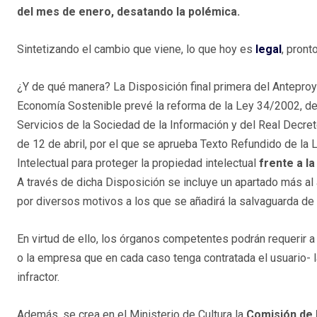
del mes de enero, desatando la polémica.
Sintetizando el cambio que viene, lo que hoy es
legal
, pront
¿Y de qué manera? La Disposición final primera del Antepro
Economía Sostenible prevé la reforma de la Ley 34/2002, de 
Servicios de la Sociedad de la Información y del Real Decre
de 12 de abril, por el que se aprueba Texto Refundido de la
Intelectual para proteger la propiedad intelectual
frente a la
A través de dicha Disposición se incluye un apartado más al ar
por diversos motivos a los que se añadirá la salvaguarda de
En virtud de ello, los órganos competentes podrán requerir a
o la empresa que en cada caso tenga contratada el usuario- l
infractor.
Además, se crea en el Ministerio de Cultura la
Comisión de 