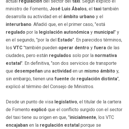
actual
regulación
del sector del
taxi
. Según explicó el
ministro de Fomento,
José Luis Ábalos
, el
taxi
también
desarrolla su actividad en el
ámbito urbano
y el
interurbano
. Añadió que, en el primer caso, "está
regulado
por la
legislación autonómica
y
municipal
" y
en el segundo, "por la del
Estado
". En parecidos términos,
los
VTC
"también pueden
operar
dentro
y
fuera
de las
ciudades, pero están
regulados
solo por la
normativa
estatal
". En definitiva, "son dos servicios de transporte
que
desempeñan
una
actividad
en un
mismo
ámbito
y,
sin embargo, tienen una
fuente
de
regulación
distinta
",
explicó al término del Consejo de Ministros.
Desde un punto de visa
legislativo
, el titular de la cartera
de Fomento
explicó
que el conflicto surgido con el sector
del taxi tiene su origen en que, "
inicialmente
, los VTC
encajaban
en la
regulación estatal
porque se