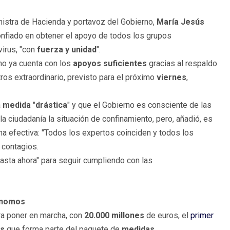
inistra de Hacienda y portavoz del Gobierno,
María Jesús
confiado en obtener el apoyo de todos los grupos
virus, "con
fuerza y unidad
".
rno ya cuenta con los
apoyos suficientes
gracias al respaldo
ros extraordinario, previsto para el próximo
viernes
,
a
medida
"
drástica
" y que el Gobierno es consciente de las
la ciudadanía la situación de confinamiento, pero, añadió, es
 efectiva: "Todos los expertos coinciden y todos los
 contagios.
sta ahora" para seguir cumpliendo con las
tónomos
ra poner en marcha, con
20.000 millones
de euros, el
primer
s
que forma parte del paquete de
medidas