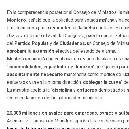
En la comparecencia posterior al Consejo de Ministros, la m
Montero
, señaló que la solicitud será votada mañana y ha 
parlamentarios para
responder
, en la
lucha
contra el corona
Una vez obtenido el aval del Congreso, para lo que el Gobie
del
Partido Popular
y de
Ciudadanos
, un Consejo de Minist
aprobará
la
extensión
efectiva del estado de alarma.
Montero reconoció que continuar en estado de alarma es un
"
incomodidades
,
inquietudes
, y
desazón
" que genera para 
absolutamente necesario
mantenerla como medida de lucha
esfuerzos van en la misma dirección,
doblegar la curva
" de
La ministra apeló a la "
disciplina
y
esfuerzo
demostrados ha
recomendaciones de las autoridades sanitarias.
20.000 millones en avales para empresas, pymes y au
Además, el Consejo de Ministros aprobó las condiciones pa
tramo de la línea de avales a empresas
,
pymes
y
autónomo