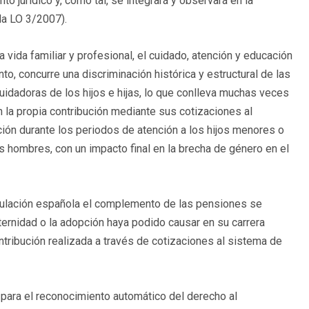
 jurídico y, como tal, se integrará y observará en la
e la LO 3/2007).
 vida familiar y profesional, el cuidado, atención y educación
to, concurre una discriminación histórica y estructural de las
cuidadoras de los hijos e hijas, lo que conlleva muchas veces
n la propia contribución mediante sus cotizaciones al
ión durante los periodos de atención a los hijos menores o
s hombres, con un impacto final en la brecha de género en el
regulación española el complemento de las pensiones se
ternidad o la adopción haya podido causar en su carrera
ntribución realizada a través de cotizaciones al sistema de
para el reconocimiento automático del derecho al