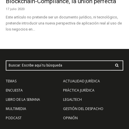
Blockchain-Compliance, la unión perfecta
17 julio 2020
Este artículo no pretende ser un documento jurídico, ni tecnológico,
pretende introducir una nueva perspectiva de aplicación real al uso de
los negocios en...
Buscar: Escribe aquí tu búsqueda
TEMAS
ACTUALIDAD JURÍDICA
ENCUESTA
PRÁCTICA JURÍDICA
LIBRO DE LA SEMANA
LEGALTECH
MULTIMEDIA
GESTIÓN DEL DESPACHO
PODCAST
OPINIÓN