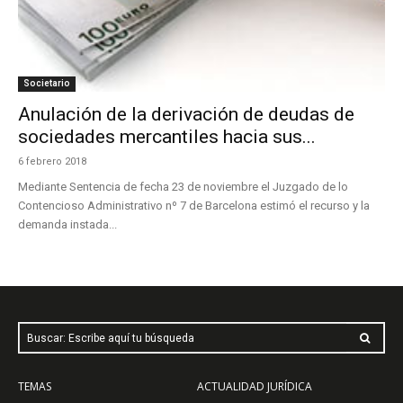
Societario
Anulación de la derivación de deudas de
sociedades mercantiles hacia sus...
6 febrero 2018
Mediante Sentencia de fecha 23 de noviembre el Juzgado de lo
Contencioso Administrativo nº 7 de Barcelona estimó el recurso y la
demanda instada...
Buscar: Escribe aquí tu búsqueda
TEMAS
ACTUALIDAD JURÍDICA