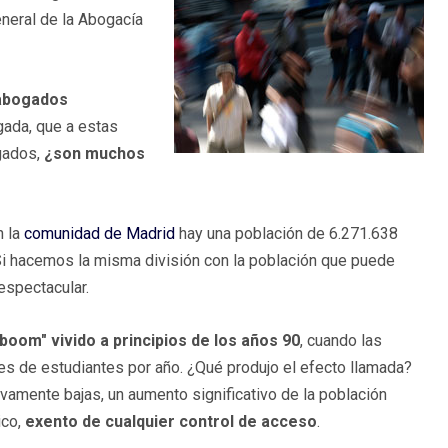
neral de la Abogacía
 abogados
igada, que a estas
gados,
¿son muchos
n la
comunidad de Madrid
hay una población de 6.271.638
Si hacemos la misma división con la población que puede
espectacular.
"boom" vivido a principios de los años 90
, cuando las
les de estudiantes por año. ¿Qué produjo el efecto llamada?
amente bajas, un aumento significativo de la población
ico,
exento de cualquier control de acceso
.