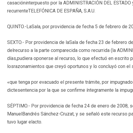
casacióninterpuesto por la ADMINISTRACIÓN DEL ESTADO y co
recurrenteTELEFÓNICA DE ESPAÑA, S.A.U.
QUINTO.-LaSala, por providencia de fecha 5 de febrero de 20
SEXTO.- Por providencia de laSala de fecha 23 de febrero de
delrecurso a la parte comparecida como recurrida (la ADMIN
días,pudiera oponerse al recurso, lo que efectuó en escrito
losrazonamientos que creyó oportunos y lo concluyó con el
«que tenga por evacuado el presente trámite, por impugnado e
dictesentencia por la que se confirme íntegramente la impugn
SÉPTIMO.- Por providencia de fecha 24 de enero de 2008, s
ManuelBandrés Sánchez-Cruzat, y se señaló este recurso para
tuvo lugar elacto.