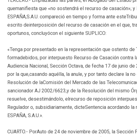
TERCERO.- Emplazadas las partes, el Abogado del Estado pre
quemanifiesta que «no sostendrá el recurso de casación»; y
ESPAÑA,S.A.U. compareció en tiempo y forma ante esteTribu
escrito deinterposición del recurso de casación en el que, 
oportunos, concluyócon el siguiente SUPLICO:
«Tenga por presentado en la representación que ostento de
formadebidos, por interpuesto Recurso de Casación contra la
Audiencia Nacional, Sección Octava, de fecha 17 de junio de 
por la que,casando aquélla, la anule, y por tanto declare la 
Resolución de laComisión del Mercado de las Telecomunicac
sancionador AJ 2002/6623,y de la Resolución del mismo Órg
resuelve, desestimándolo, elrecurso de reposición interpuest
Regulador o, subsidiariamente, dicteSentencia acordando l
ESPAÑA, S.A.U.».
CUARTO.- PorAuto de 24 de noviembre de 2005, la Sección Pr