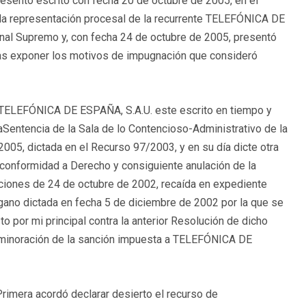
sentó escrito con fecha 20 de octubre de 2005, en el
 la representación procesal de la recurrente TELEFÓNICA DE
nal Supremo y, con fecha 24 de octubre de 2005, presentó
tras exponer los motivos de impugnación que consideró
 TELEFÓNICA DE ESPAÑA, S.A.U. este escrito en tiempo y
Sentencia de la Sala de lo Contencioso-Administrativo de la
2005, dictada en el Recurso 97/2003, y en su día dicte otra
no conformidad a Derecho y consiguiente anulación de la
iones de 24 de octubre de 2002, recaída en expediente
ano dictada en fecha 5 de diciembre de 2002 por la que se
o por mi principal contra la anterior Resolución de dicho
a minoración de la sanción impuesta a TELEFÓNICA DE
imera acordó declarar desierto el recurso de