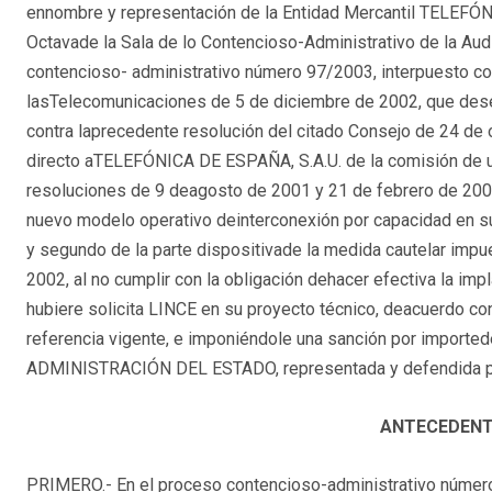
ennombre y representación de la Entidad Mercantil TELEFÓNI
Octavade la Sala de lo Contencioso-Administrativo de la Audi
contencioso- administrativo número 97/2003, interpuesto co
lasTelecomunicaciones de 5 de diciembre de 2002, que dese
contra laprecedente resolución del citado Consejo de 24 de 
directo aTELEFÓNICA DE ESPAÑA, S.A.U. de la comisión de u
resoluciones de 9 deagosto de 2001 y 21 de febrero de 2002
nuevo modelo operativo deinterconexión por capacidad en s
y segundo de la parte dispositivade la medida cautelar imp
2002, al no cumplir con la obligación dehacer efectiva la im
hubiere solicita LINCE en su proyecto técnico, deacuerdo co
referencia vigente, e imponiéndole una sanción por importede
ADMINISTRACIÓN DEL ESTADO, representada y defendida po
ANTECEDENT
PRIMERO.- En el proceso contencioso-administrativo número